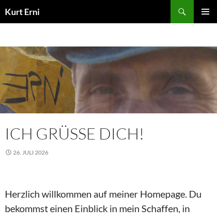
Zum
Suchen
Kurt Erni
Inhalt
PRIMÄR
springen
MENÜ
ICH GRÜSSE DICH!
26. JULI 2026
Herzlich willkommen auf meiner Homepage. Du
bekommst einen Einblick in mein Schaffen, in